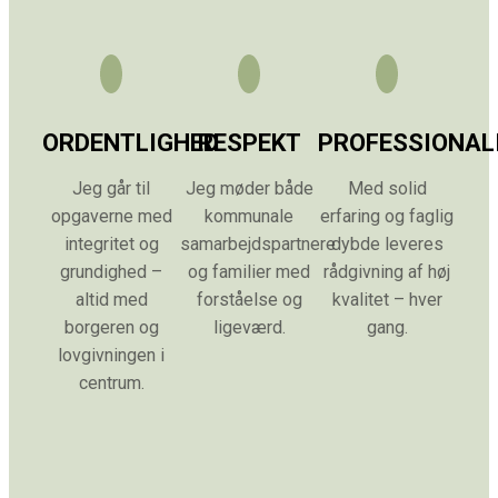
ORDENTLIGHED
RESPEKT
PROFESSIONAL
Jeg går til
Jeg møder både
Med solid
opgaverne med
kommunale
erfaring og faglig
integritet og
samarbejdspartnere
dybde leveres
grundighed –
og familier med
rådgivning af høj
altid med
forståelse og
kvalitet – hver
borgeren og
ligeværd.
gang.
lovgivningen i
centrum.