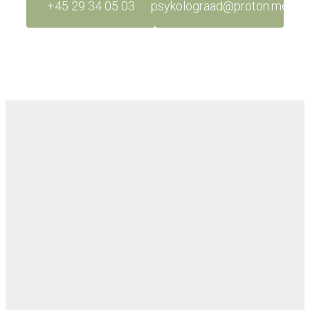
+45 29 34 05 03
psykolograad@proton.me