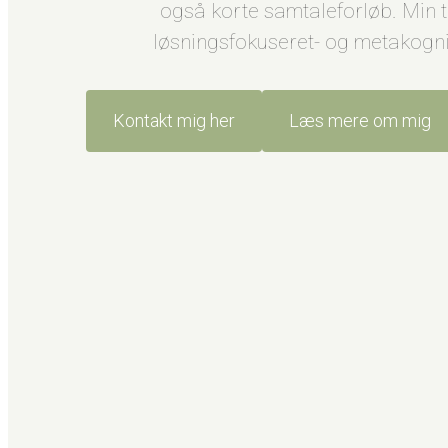
også korte samtaleforløb. Min t
løsningsfokuseret- og metakognit
Kontakt mig her
Læs mere om mig