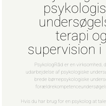
psykologi
undersøgels
terapi o
supervision i
PsykologRåd er en virksomhed, d
udarbejdelse af psykologiske unders
brede børnepsykologiske unders
forældrekompetenceundersøgels
Hvis du har brug for en psykolog at tale