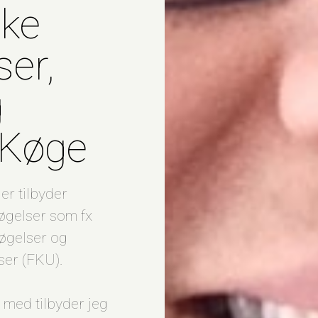
ske
er,
g
 Køge
er tilbyder
øgelser som fx
øgelser og
er (FKU).
 med tilbyder jeg