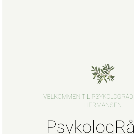
VELKOMMEN TIL PSYKOLOGRÅD
HERMANSEN
PsykologRå