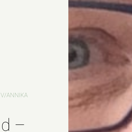
 V/ANNIKA
d –